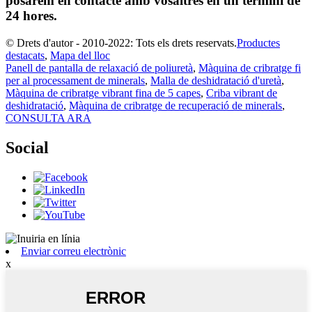
posarem en contacte amb vosaltres en un termini de
24 hores.
© Drets d'autor - 2010-2022: Tots els drets reservats.
Productes
destacats
,
Mapa del lloc
Panell de pantalla de relaxació de poliuretà
,
Màquina de cribratge fi
per al processament de minerals
,
Malla de deshidratació d'uretà
,
Màquina de cribratge vibrant fina de 5 capes
,
Criba vibrant de
deshidratació
,
Màquina de cribratge de recuperació de minerals
,
CONSULTA ARA
Social
Enviar correu electrònic
x