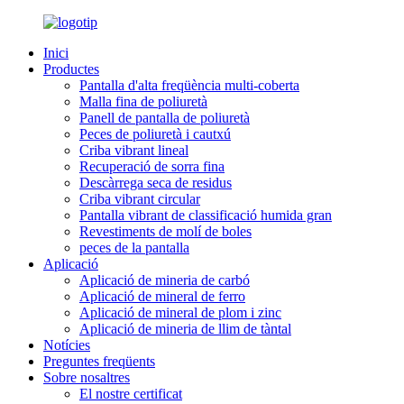
Inici
Productes
Pantalla d'alta freqüència multi-coberta
Malla fina de poliuretà
Panell de pantalla de poliuretà
Peces de poliuretà i cautxú
Criba vibrant lineal
Recuperació de sorra fina
Descàrrega seca de residus
Criba vibrant circular
Pantalla vibrant de classificació humida gran
Revestiments de molí de boles
peces de la pantalla
Aplicació
Aplicació de mineria de carbó
Aplicació de mineral de ferro
Aplicació de mineral de plom i zinc
Aplicació de mineria de llim de tàntal
Notícies
Preguntes freqüents
Sobre nosaltres
El nostre certificat