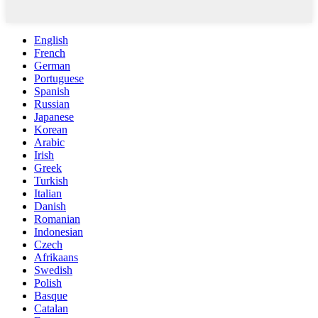
English
French
German
Portuguese
Spanish
Russian
Japanese
Korean
Arabic
Irish
Greek
Turkish
Italian
Danish
Romanian
Indonesian
Czech
Afrikaans
Swedish
Polish
Basque
Catalan