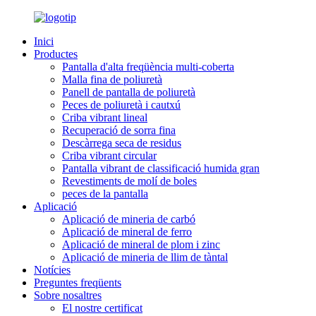
Inici
Productes
Pantalla d'alta freqüència multi-coberta
Malla fina de poliuretà
Panell de pantalla de poliuretà
Peces de poliuretà i cautxú
Criba vibrant lineal
Recuperació de sorra fina
Descàrrega seca de residus
Criba vibrant circular
Pantalla vibrant de classificació humida gran
Revestiments de molí de boles
peces de la pantalla
Aplicació
Aplicació de mineria de carbó
Aplicació de mineral de ferro
Aplicació de mineral de plom i zinc
Aplicació de mineria de llim de tàntal
Notícies
Preguntes freqüents
Sobre nosaltres
El nostre certificat