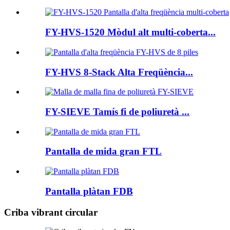
FY-HVS-1520 Mòdul alt multi-coberta...
FY-HVS 8-Stack Alta Freqüència...
FY-SIEVE Tamís fi de poliuretà ...
Pantalla de mida gran FTL
Pantalla plàtan FDB
Criba vibrant circular