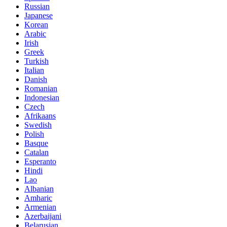
Russian
Japanese
Korean
Arabic
Irish
Greek
Turkish
Italian
Danish
Romanian
Indonesian
Czech
Afrikaans
Swedish
Polish
Basque
Catalan
Esperanto
Hindi
Lao
Albanian
Amharic
Armenian
Azerbaijani
Belarusian