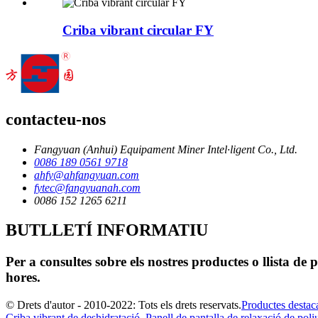
Criba vibrant circular FY
contacteu-nos
Fangyuan (Anhui) Equipament Miner Intel·ligent Co., Ltd.
0086 189 0561 9718
ahfy@ahfangyuan.com
fytec@fangyuanah.com
0086 152 1265 6211
BUTLLETÍ INFORMATIU
Per a consultes sobre els nostres productes o llista de
hores.
© Drets d'autor - 2010-2022: Tots els drets reservats.
Productes destac
Criba vibrant de deshidratació
,
Panell de pantalla de relaxació de poli