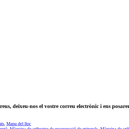
 preus, deixeu-nos el vostre correu electrònic i ens pos
ats
,
Mapa del lloc
uretà
,
Màquina de cribratge de recuperació de minerals
,
Màquina de crib