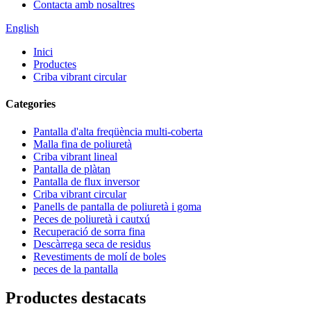
Contacta amb nosaltres
English
Inici
Productes
Criba vibrant circular
Categories
Pantalla d'alta freqüència multi-coberta
Malla fina de poliuretà
Criba vibrant lineal
Pantalla de plàtan
Pantalla de flux inversor
Criba vibrant circular
Panells de pantalla de poliuretà i goma
Peces de poliuretà i cautxú
Recuperació de sorra fina
Descàrrega seca de residus
Revestiments de molí de boles
peces de la pantalla
Productes destacats