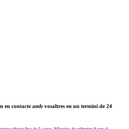
arem en contacte amb vosaltres en un termini de 24
ratge vibrant fina de 5 capes
,
Màquina de cribratge fi per al